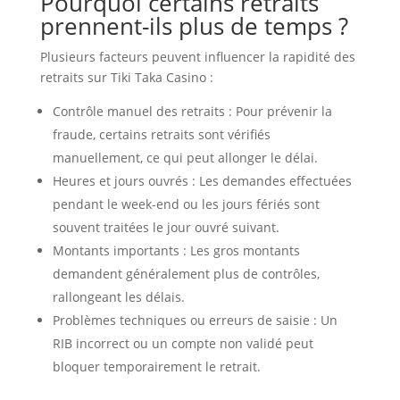
Pourquoi certains retraits
prennent-ils plus de temps ?
Plusieurs facteurs peuvent influencer la rapidité des
retraits sur Tiki Taka Casino :
Contrôle manuel des retraits : Pour prévenir la
fraude, certains retraits sont vérifiés
manuellement, ce qui peut allonger le délai.
Heures et jours ouvrés : Les demandes effectuées
pendant le week-end ou les jours fériés sont
souvent traitées le jour ouvré suivant.
Montants importants : Les gros montants
demandent généralement plus de contrôles,
rallongeant les délais.
Problèmes techniques ou erreurs de saisie : Un
RIB incorrect ou un compte non validé peut
bloquer temporairement le retrait.